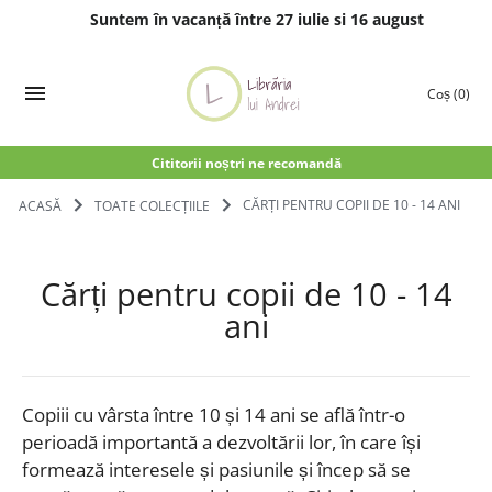
Suntem în vacanță între 27 iulie si 16 august
Treci
la
Coș
(0)
conținut
Cititorii noștri ne recomandă
ACASĂ
TOATE COLECȚIILE
CĂRȚI PENTRU COPII DE 10 - 14 ANI
Cărți pentru copii de 10 - 14
ani
Copiii cu vârsta între 10 și 14 ani se află într-o
perioadă importantă a dezvoltării lor, în care își
formează interesele și pasiunile și încep să se