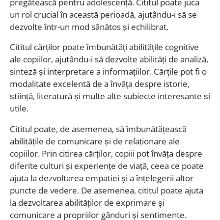
pregătească pentru adolescență. Cititul poate juca
un rol crucial în această perioadă, ajutându-i să se
dezvolte într-un mod sănătos și echilibrat.
Cititul cărților poate îmbunătăți abilitățile cognitive
ale copiilor, ajutându-i să dezvolte abilități de analiză,
sinteză și interpretare a informațiilor. Cărțile pot fi o
modalitate excelentă de a învăța despre istorie,
știință, literatură și multe alte subiecte interesante și
utile.
Cititul poate, de asemenea, să îmbunătățească
abilitățile de comunicare și de relaționare ale
copiilor. Prin citirea cărților, copiii pot învăța despre
diferite culturi și experiențe de viață, ceea ce poate
ajuta la dezvoltarea empatiei și a înțelegerii altor
puncte de vedere. De asemenea, cititul poate ajuta
la dezvoltarea abilităților de exprimare și
comunicare a propriilor gânduri și sentimente.