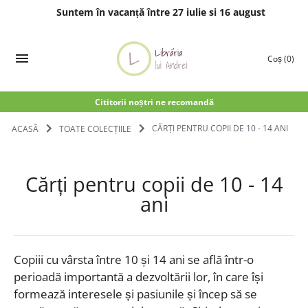
Suntem în vacanță între 27 iulie si 16 august
Treci
la
Coș
(0)
conținut
Cititorii noștri ne recomandă
ACASĂ
TOATE COLECȚIILE
CĂRȚI PENTRU COPII DE 10 - 14 ANI
Cărți pentru copii de 10 - 14
ani
Copiii cu vârsta între 10 și 14 ani se află într-o
perioadă importantă a dezvoltării lor, în care își
formează interesele și pasiunile și încep să se