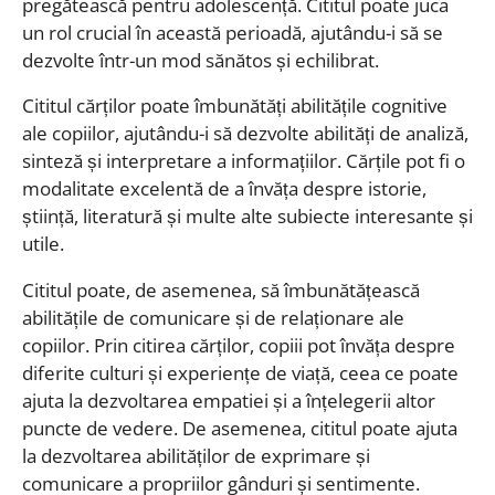
pregătească pentru adolescență. Cititul poate juca
un rol crucial în această perioadă, ajutându-i să se
dezvolte într-un mod sănătos și echilibrat.
Cititul cărților poate îmbunătăți abilitățile cognitive
ale copiilor, ajutându-i să dezvolte abilități de analiză,
sinteză și interpretare a informațiilor. Cărțile pot fi o
modalitate excelentă de a învăța despre istorie,
știință, literatură și multe alte subiecte interesante și
utile.
Cititul poate, de asemenea, să îmbunătățească
abilitățile de comunicare și de relaționare ale
copiilor. Prin citirea cărților, copiii pot învăța despre
diferite culturi și experiențe de viață, ceea ce poate
ajuta la dezvoltarea empatiei și a înțelegerii altor
puncte de vedere. De asemenea, cititul poate ajuta
la dezvoltarea abilităților de exprimare și
comunicare a propriilor gânduri și sentimente.