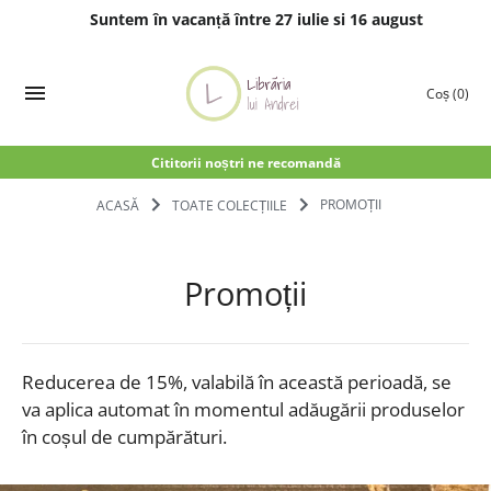
Suntem în vacanță între 27 iulie si 16 august
Treci
la
Coș
(0)
conținut
Cititorii noștri ne recomandă
ACASĂ
TOATE COLECȚIILE
PROMOȚII
Promoții
Reducerea de 15%, valabilă în această perioadă, se
va aplica automat în momentul adăugării produselor
în coșul de cumpărături.