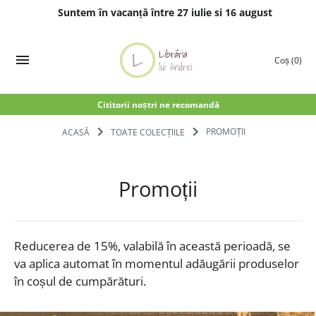
Suntem în vacanță între 27 iulie si 16 august
Treci
la
Coș
(0)
conținut
Cititorii noștri ne recomandă
ACASĂ
TOATE COLECȚIILE
PROMOȚII
Promoții
Reducerea de 15%, valabilă în această perioadă, se
va aplica automat în momentul adăugării produselor
în coșul de cumpărături.